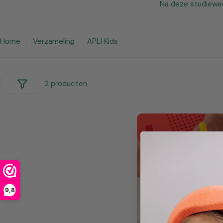
Na deze studieweek
Home
Verzameling
APLI Kids
2 producten
9,8