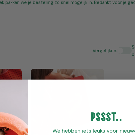
 pakken we je bestelling zo snel mogelijk in. Bedankt voor je ged
S
Vergelijken:
o
Pssst..
We hebben iets leuks voor nieuw