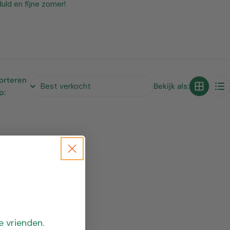
uld en fijne zomer!
orteren
Bekijk als:
p:
e vrienden.