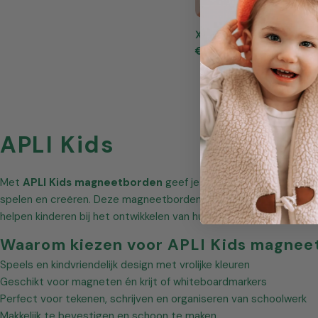
XL Magneetbord met
Normale
€30,95
prijs
V
APLI Kids
e
Met
APLI Kids magneetborden
geef je kinderen een veelzijdige
r
spelen en creëren. Deze magneetborden zijn speciaal ontworpen
helpen kinderen bij het ontwikkelen van hun motoriek, planning en 
z
Waarom kiezen voor APLI Kids magnee
a
Speels en kindvriendelijk design met vrolijke kleuren
Geschikt voor magneten én krijt of whiteboardmarkers
m
Perfect voor tekenen, schrijven en organiseren van schoolwerk
Makkelijk te bevestigen en schoon te maken