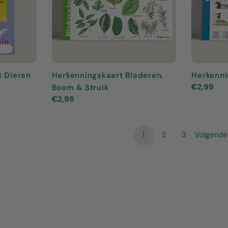
t Dieren
Herkenningskaart Bladeren,
Herkenni
Normale
€2,99
Boom & Struik
prijs
Normale
€2,99
prijs
1
2
3
Volgende