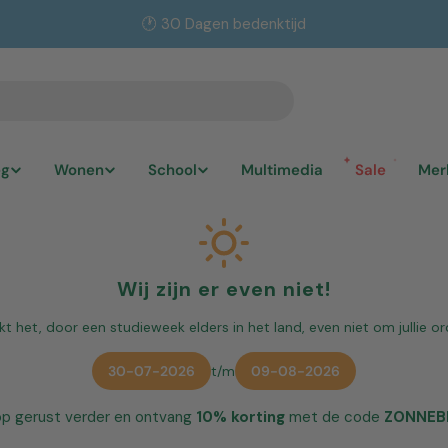
🚀 Levering binnen 1-2 werkdagen
eg
Wonen
School
Multimedia
Sale
Mer
Wij zijn er even niet!
 het, door een studieweek elders in het land, even niet om jullie or
30-07-2026
t/m
09-08-2026
p gerust verder en ontvang
10% korting
met de code
ZONNEB