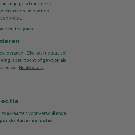
Dan zit je goed met onze
, zoekkaarten en posters
 en kruipt.
aar buiten gaan.
nderen
ok leerzaam. Elke kaart staat vol
eling, speurtocht of gewoon als
ucten van
Huckleberry
lectie
t zoekkaarten voor verschillende
per de Ruiter collectie