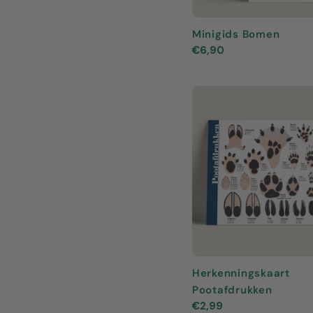
Minigids Bomen
Normale
€6,90
prijs
Herkenningskaart
Pootafdrukken
Normale
€2,99