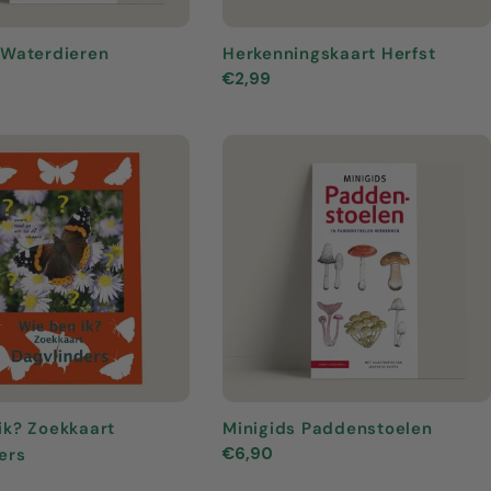
 Waterdieren
Herkenningskaart Herfst
Normale
€2,99
prijs
ik? Zoekkaart
Minigids Paddenstoelen
Normale
€6,90
ers
prijs