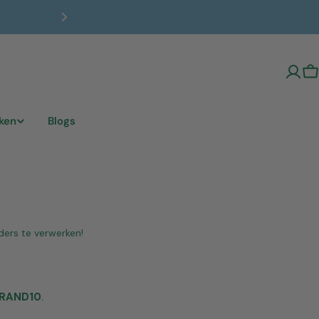
❤️ Persoonl
W
ken
Blogs
ders te verwerken!
RAND10
.