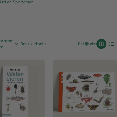
uld en fijne zomer!
orteren
Bekijk als:
p: