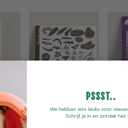
prijs
prijs
Herkenningskaart
Wie ben 
Pssst..
Uitwerpselen
Zoogdie
Normale
€2,99
Normale
€2,99
prijs
prijs
We hebben iets leuks voor nieuw
Schrijf je in en ontdek het 