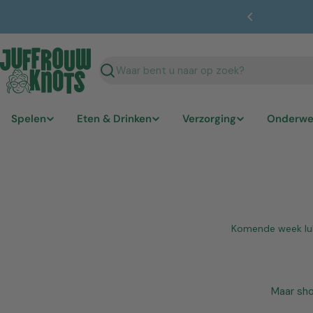
Ga
 bedenktijd
naar
inhoud
Zoekopdracht
Spelen
Eten & Drinken
Verzorging
Onderw
Komende week lukt
Maar sho