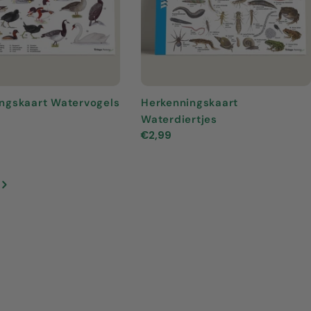
ngskaart Watervogels
Herkenningskaart
Waterdiertjes
Normale
€2,99
prijs