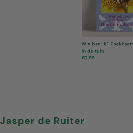
Wie ben ik? Zoekkaar
in de tuin
Normale
€2,99
prijs
V
Jasper de Ruiter
e