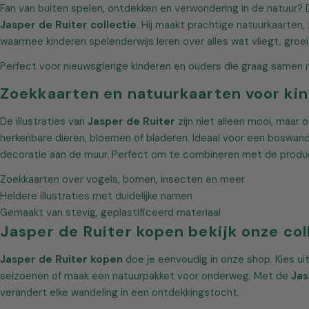
Fan van buiten spelen, ontdekken en verwondering in de natuur? 
r
Jasper de Ruiter collectie
. Hij maakt prachtige natuurkaarten
waarmee kinderen spelenderwijs leren over alles wat vliegt, groeit
z
Perfect voor nieuwsgierige kinderen en ouders die graag samen n
a
Zoekkaarten en natuurkaarten voor ki
m
De illustraties van
Jasper de Ruiter
zijn niet alleen mooi, maar o
e
herkenbare dieren, bloemen of bladeren. Ideaal voor een boswand
decoratie aan de muur. Perfect om te combineren met de prod
l
Zoekkaarten over vogels, bomen, insecten en meer
i
Heldere illustraties met duidelijke namen
Gemaakt van stevig, geplastificeerd materiaal
n
Jasper de Ruiter kopen bekijk onze col
g
Jasper de Ruiter kopen
doe je eenvoudig in onze shop. Kies ui
seizoenen of maak een natuurpakket voor onderweg. Met de
Jas
:
verandert elke wandeling in een ontdekkingstocht.