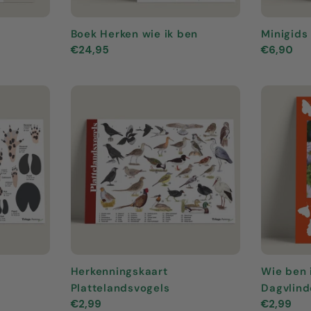
Boek Herken wie ik ben
Minigids
Normale
€24,95
Normale
€6,90
prijs
prijs
Herkenningskaart
Wie ben 
Plattelandsvogels
Dagvlind
Normale
€2,99
Normale
€2,99