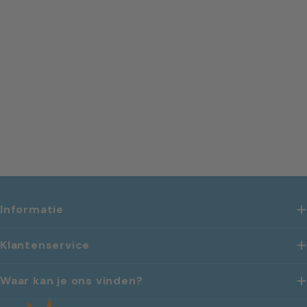
l
i
n
g
:
Informatie
Klantenservice
Waar kan je ons vinden?