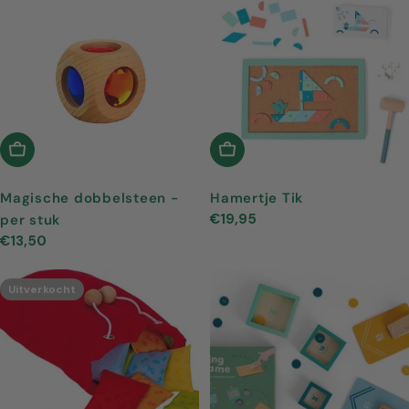
In Winkelwagen
In Winkelwagen
Magische dobbelsteen -
Hamertje Tik
Normale
€19,95
per stuk
prijs
Normale
€13,50
prijs
Uitverkocht