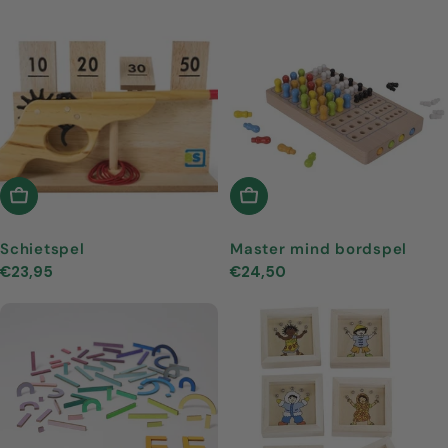
In Winkelwagen
In Winkelwagen
Schietspel
Master mind bordspel
Normale
€23,95
Normale
€24,50
prijs
prijs