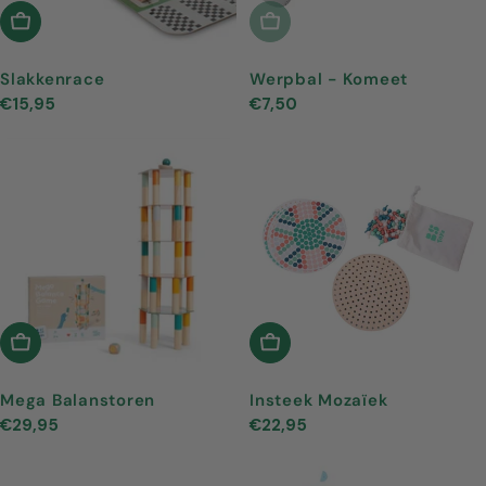
In Winkelwagen
Uitverkocht
Slakkenrace
Werpbal - Komeet
Normale
€15,95
Normale
€7,50
prijs
prijs
In Winkelwagen
In Winkelwagen
Mega Balanstoren
Insteek Mozaïek
Normale
€29,95
Normale
€22,95
prijs
prijs