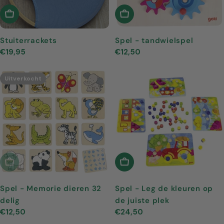
In Winkelwagen
In Winkelwagen
Stuiterrackets
Spel - tandwielspel
Normale
€19,95
Normale
€12,50
prijs
prijs
Uitverkocht
Uitverkocht
In Winkelwagen
Spel - Memorie dieren 32
Spel - Leg de kleuren op
delig
de juiste plek
Normale
€12,50
Normale
€24,50
prijs
prijs