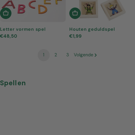
In Winkelwagen
In Winkelwagen
Letter vormen spel
Houten geduldspel
Normale
€48,50
Normale
€1,99
prijs
prijs
1
2
3
Volgende
V
Spellen
e
r
z
a
m
e