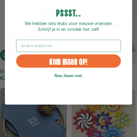
Pssst..
We hebben iets leuks voor nieuwe vrienden.
Schrijf je in en ontdek het zelf!
Email
In Winkelwagen
In Winkelwagen
Kom maar op!
Dobbelstein Regenboog
Tangram roze/oranje
Nee, liever niet.
Normale
€25,95
Normale
€25,90
prijs
prijs