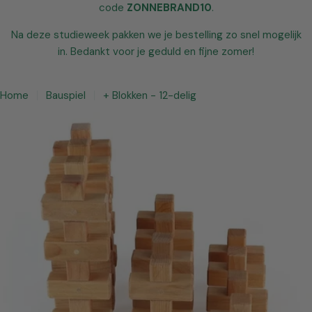
code
ZONNEBRAND10
.
Na deze studieweek pakken we je bestelling zo snel mogelijk
in. Bedankt voor je geduld en fijne zomer!
Home
Bauspiel
+ Blokken - 12-delig
Open media 0 in modaal