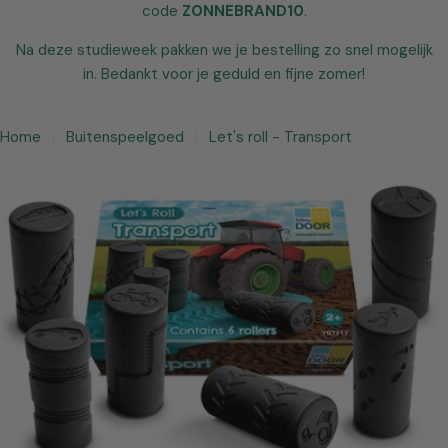
code
ZONNEBRAND10
.
Na deze studieweek pakken we je bestelling zo snel mogelijk
in. Bedankt voor je geduld en fijne zomer!
Home
Buitenspeelgoed
Let's roll - Transport
Open media 0 in modaal